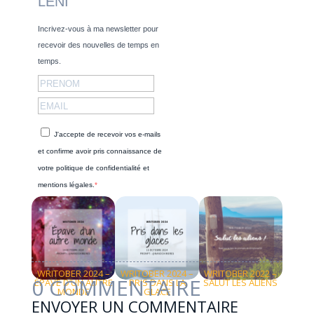
LENI
Incrivez-vous à ma newsletter pour
recevoir des nouvelles de temps en
temps.
J'accepte de recevoir vos e-mails
et confirme avoir pris connaissance de
votre politique de confidentialité et
mentions légales.
S'INSCRIRE
DÉCOUVREZ D'AUTRES HISTOIRES
WRITOBER 2024 –
WRITOBER 2024 –
WRITOBER 2022 –
0 COMMENTAIRE
ÉPAVE D’UN AUTRE
PRIS DANS LA
SALUT LES ALIENS
MONDE
GLACE
ENVOYER UN COMMENTAIRE