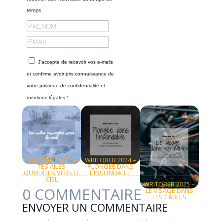
temps.
J'accepte de recevoir vos e-mails
et confirme avoir pris connaissance de
votre politique de confidentialité et
mentions légales.
S'INSCRIRE
DÉCOUVREZ D'AUTRES HISTOIRES
WRITOBER 2022 –
WRITOBER 2024 –
TES AILES
PLONGÉE DANS
OUVERTES VERS LE
L’INSONDABLE
CIEL
WRITOBER 2025 –
0 COMMENTAIRE
LE VISAGE DANS
LES CÂBLES
ENVOYER UN COMMENTAIRE