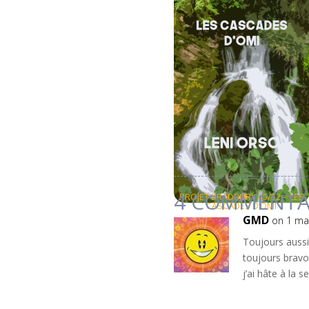
DÉCOUVREZ D'AUTRES HI
←
HISTOIRE PRÉCÉDENTE
4 COMMENTA
PROJET BRADBURY 45/52 – LES
CASCADES D’OMI
GMD
on 1 ma
Toujours aussi
toujours bravo
j’ai hâte à la 