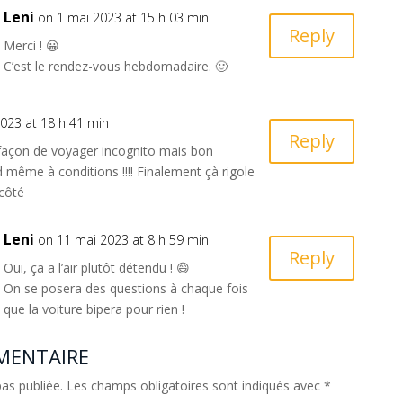
Leni
on 1 mai 2023 at 15 h 03 min
Reply
Merci ! 😀
C’est le rendez-vous hebdomadaire. 🙂
023 at 18 h 41 min
Reply
façon de voyager incognito mais bon
même à conditions !!!! Finalement çà rigole
 côté
Leni
on 11 mai 2023 at 8 h 59 min
Reply
Oui, ça a l’air plutôt détendu ! 😄
On se posera des questions à chaque fois
que la voiture bipera pour rien !
MENTAIRE
as publiée.
Les champs obligatoires sont indiqués avec
*