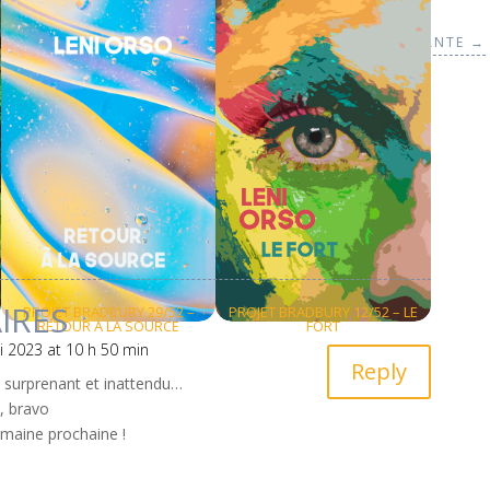
STOIRES DU PROJET BRADBURY
HISTOIRE SUIVANTE
→
IRES
PROJET BRADBURY 29/52 –
PROJET BRADBURY 12/52 – LE
RETOUR À LA SOURCE
FORT
i 2023 at 10 h 50 min
Reply
 surprenant et inattendu…
, bravo
semaine prochaine !